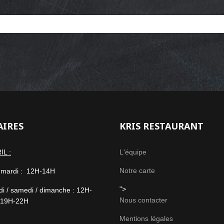
AIRES
KRIS RESTAURANT
IL :
L'équipe
Notre carte
/ mardi : 12H-14H
">
i / samedi / dimanche : 12H-
Nous contacter
 19H-22H
Mentions légales