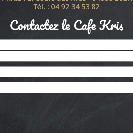
Tél. : 04 92 34 53 82
Contactez le Cafe Kris